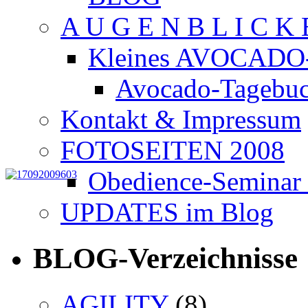
A U G E N B L I C K 
Kleines AVOCADO
Avocado-Tagebu
Kontakt & Impressum
FOTOSEITEN 2008
Obedience-Semina
UPDATES im Blog
BLOG-Verzeichnisse
AGILITY
(8)