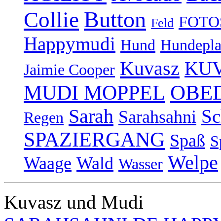
Button
Collie
FOTO
Feld
Happymudi
Hund
Hundepla
Kuvasz
KUV
Jaimie Cooper
OBE
MUDI MOPPEL
Sarah
Sc
Sarahsahni
Regen
SPAZIERGANG
Spaß
S
Welpe
Waage
Wald
Wasser
Kuvasz und Mudi