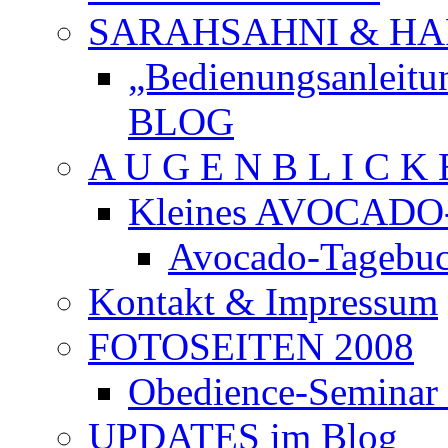
SARAHSAHNI & H
„Bedienungsanleit
BLOG
A U G E N B L I C K 
Kleines AVOCADO
Avocado-Tagebu
Kontakt & Impressum
FOTOSEITEN 2008
Obedience-Semina
UPDATES im Blog