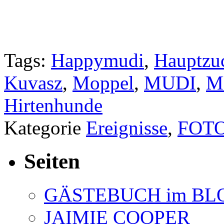
Tags:
Happymudi
,
Hauptzu
Kuvasz
,
Moppel
,
MUDI
,
M
Hirtenhunde
Kategorie
Ereignisse
,
FOT
Seiten
GÄSTEBUCH im BL
JAIMIE COOPER