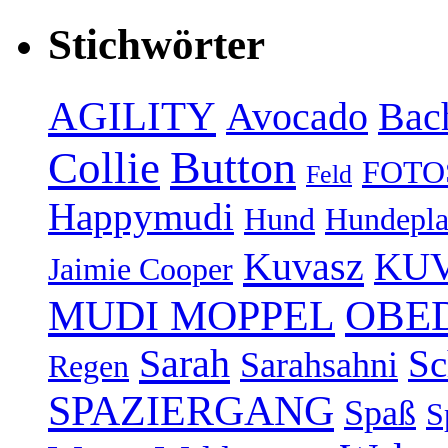
Stichwörter
AGILITY
Avocado
Bac
Button
Collie
FOTO
Feld
Happymudi
Hund
Hundepla
Kuvasz
KUV
Jaimie Cooper
OBE
MUDI MOPPEL
Sarah
Sc
Sarahsahni
Regen
SPAZIERGANG
Spaß
S